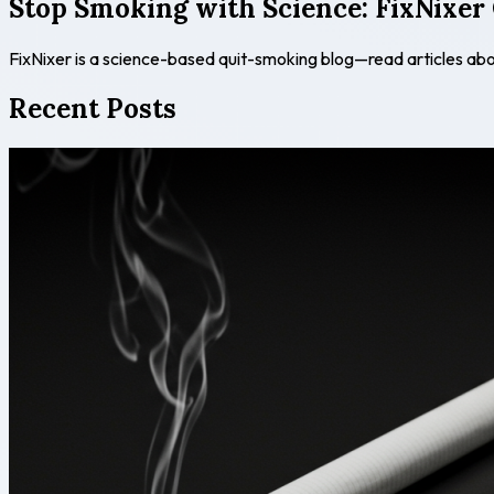
Stop Smoking with Science: FixNixer
FixNixer is a science-based quit-smoking blog—read articles ab
Recent Posts