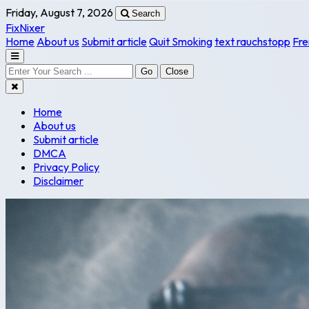
Friday, August 7, 2026
Search
FixNixer
Home
About us
Submit article
Quit Smoking
text rauchstopp
Fre
Go
Close
Home
About us
Submit article
DMCA
Privacy Policy
Disclaimer