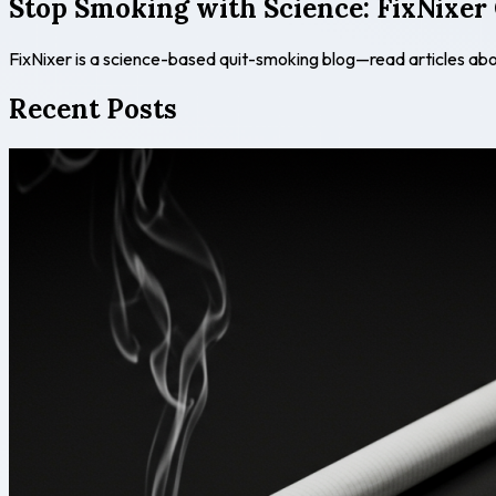
Stop Smoking with Science: FixNixer
FixNixer is a science-based quit-smoking blog—read articles ab
Recent Posts