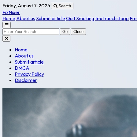
Friday, August 7, 2026
Search
FixNixer
Home
About us
Submit article
Quit Smoking
text rauchstopp
Fre
Go
Close
Home
About us
Submit article
DMCA
Privacy Policy
Disclaimer